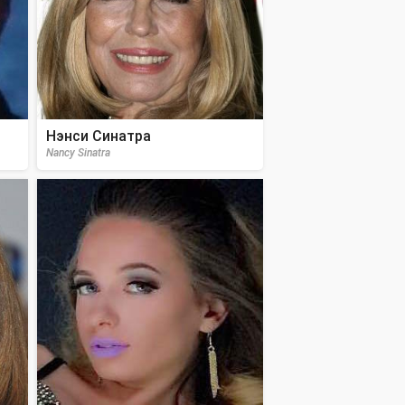
Нэнси Синатра
Nancy Sinatra