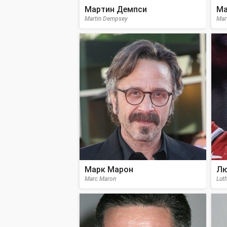
Мартин Демпси
Ма
Martin Dempsey
Mar
Марк Марон
Лю
Marc Maron
Lut