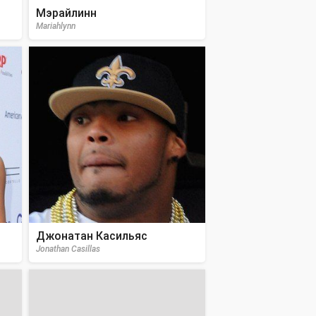
Мэрайлинн
Mariahlynn
Джонатан Касильяс
Jonathan Casillas