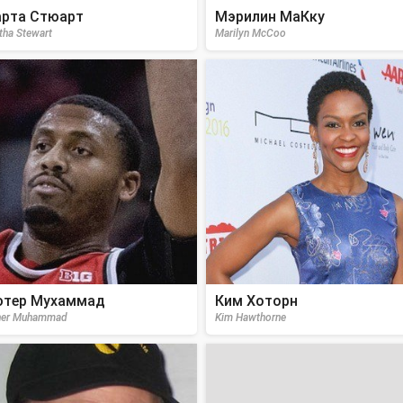
рта Стюарт
Мэрилин МаКку
tha Stewart
Marilyn McCoo
тер Мухаммад
Ким Хоторн
her Muhammad
Kim Hawthorne