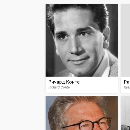
Ричард Конте
Ра
Richard Conte
Ras