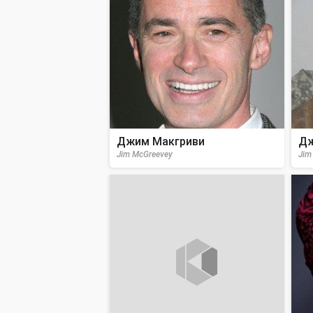
Джим Макгриви
Дж
Jim McGreevey
Jim