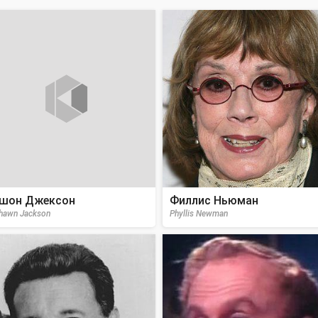
шон Джексон
Филлис Ньюман
hawn Jackson
Phyllis Newman