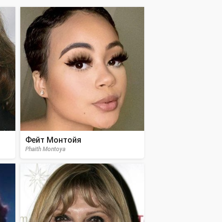
Фейт Монтойя
Phaith Montoya