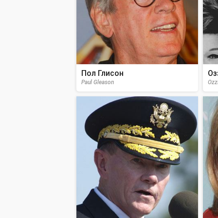
Пол Глисон
Оз
Paul Gleason
Ozz