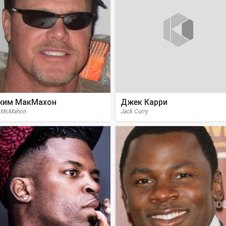
им МакМахон
Джек Карри
 McMahon
Jack Curry