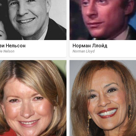
зи Нельсон
Норман Ллойд
ie Nelson
Norman Lloyd