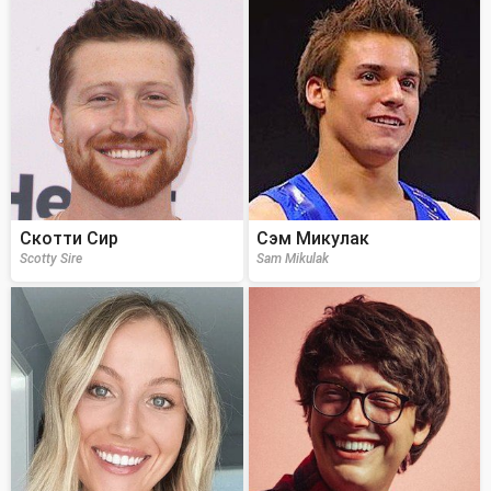
Скотти Сир
Сэм Микулак
Scotty Sire
Sam Mikulak