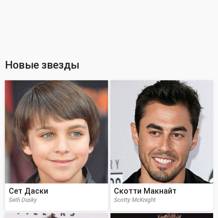
Новые звезды
Сет Даски
Скотти Макнайт
Seth Dusky
Scotty McKnight