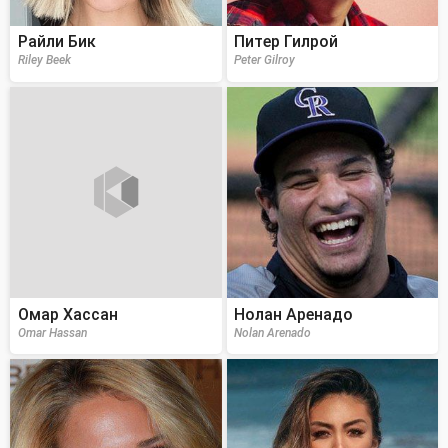
Райли Бик
Питер Гилрой
Riley Beek
Peter Gilroy
Омар Хассан
Нолан Аренадо
Omar Hassan
Nolan Arenado