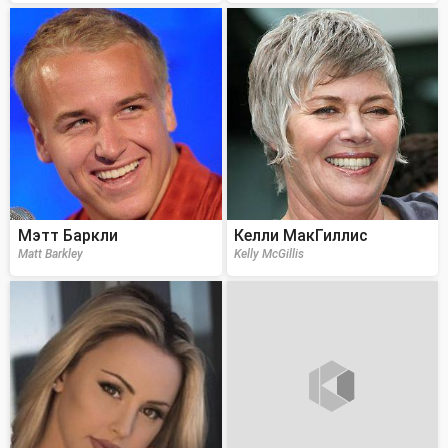
Мэтт Баркли
Келли МакГиллис
Matt Barkley
Kelly McGillis