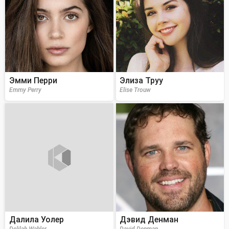
Эмми Перри
Элиза Труу
Emmy Perry
Elise Trouw
Далила Уолер
Дэвид Денман