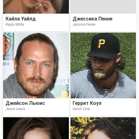
Кайла Уайлд
Джессика Пенне
Kayla Wilde
Jessica Penne
Джейсон Льюис
Геррит Коул
Jason Lewis
Gerrit Cole