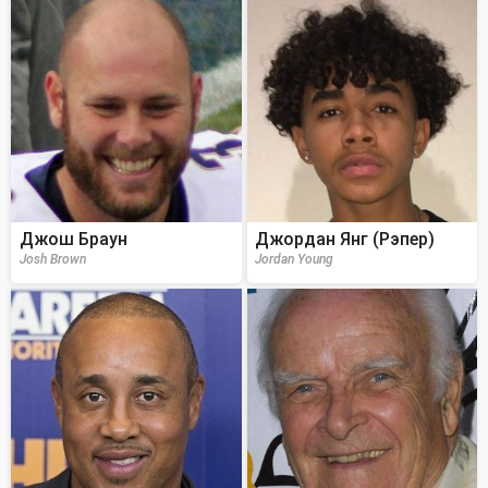
Джош Браун
Джордан Янг (Рэпер)
Josh Brown
Jordan Young