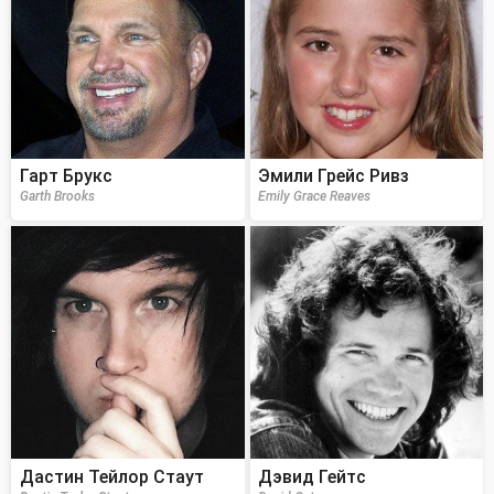
Гарт Брукс
Эмили Грейс Ривз
Garth Brooks
Emily Grace Reaves
Дастин Тейлор Стаут
Дэвид Гейтс