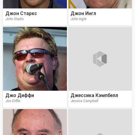
Джон Старкс
Джон Ингл
John Starks
John Ingle
Джо Диффи
Джессика Кэмпбелл
Joe Diffie
Jessica Campbell