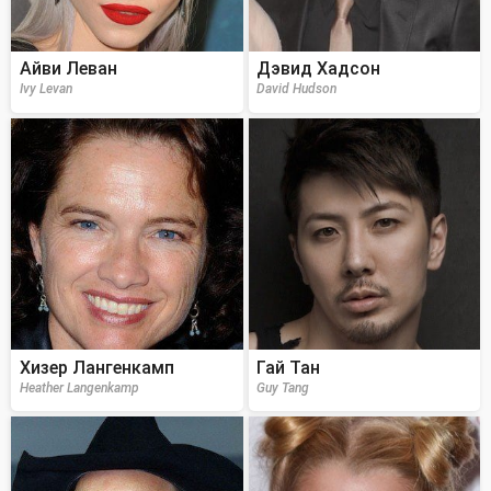
Айви Леван
Дэвид Хадсон
Ivy Levan
David Hudson
Хизер Лангенкамп
Гай Тан
Heather Langenkamp
Guy Tang