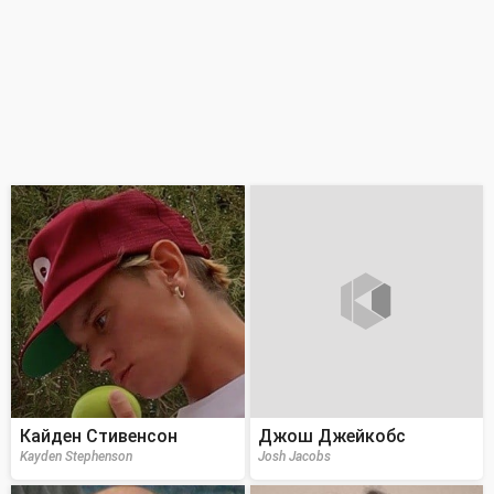
Кайден Стивенсон
Джош Джейкобс
Kayden Stephenson
Josh Jacobs