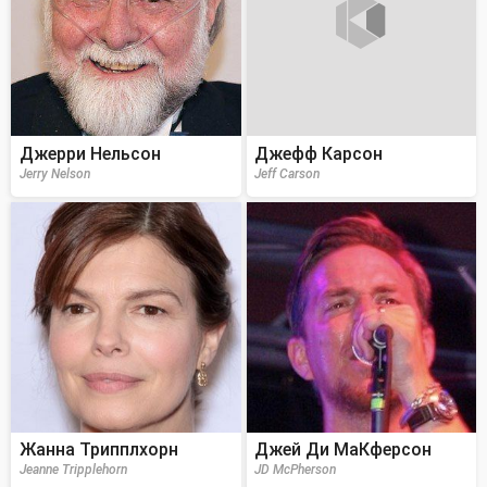
Джерри Нельсон
Джефф Карсон
Jerry Nelson
Jeff Carson
Жанна Трипплхорн
Джей Ди МаКферсон
Jeanne Tripplehorn
JD McPherson