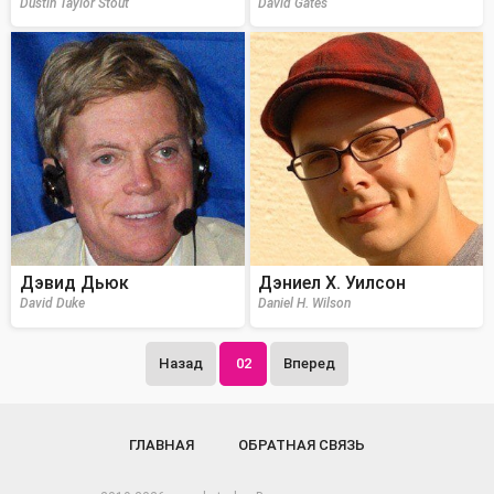
Dustin Taylor Stout
David Gates
Дэвид Дьюк
Дэниел Х. Уилсон
David Duke
Daniel H. Wilson
Назад
02
Вперед
ГЛАВНАЯ
ОБРАТНАЯ СВЯЗЬ