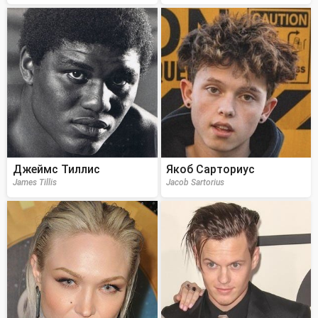
Джеймс Тиллис
Якоб Сарториус
James Tillis
Jacob Sartorius