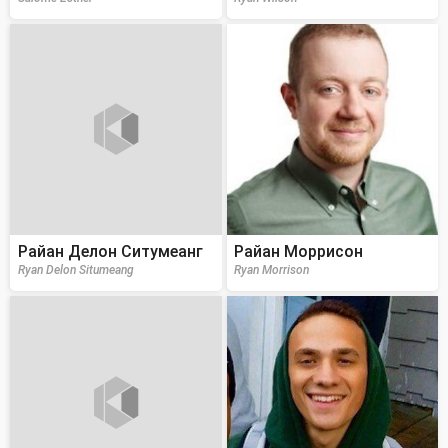
Райан Делон Ситумеанг
Райан Моррисон
Ryan Delon Situmeang
Ryan Morrison