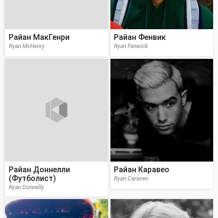
Райан МакГенри
Райан Фенвик
Ryan McHenry
Ryan Fenwick
Райан Доннелли
Райан Каравео
(Футболист)
Ryan Caraveo
Ryan Donnelly