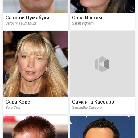
Сатоши Цумабуки
Сара Ингхэм
Satoshi Tsumabuki
Sarah Ingham
Сара Кокс
Саманта Кассаро
Sara Cox
Samantha Cassaro