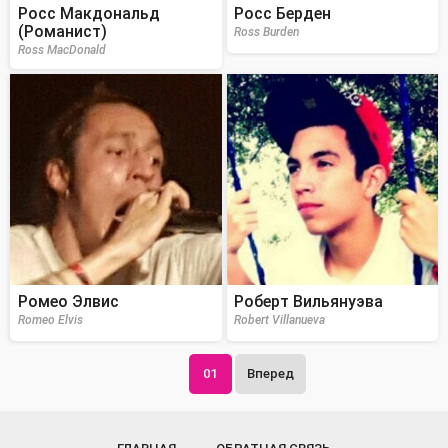
Росс Макдональд
Росс Берден
(Романист)
Ross Burden
Ross MacDonald
Ромео Элвис
Роберт Вильянуэва
Romeo Elvis
Robert Villanueva
01
Вперед