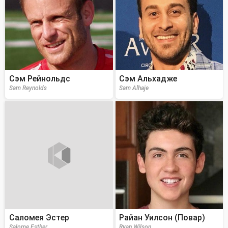
Сэм Рейнольдс
Сэм Альхадже
Sam Reynolds
Sam Alhaje
Саломея Эстер
Райан Уилсон (Повар)
Salome Esther
Ryan Wilson