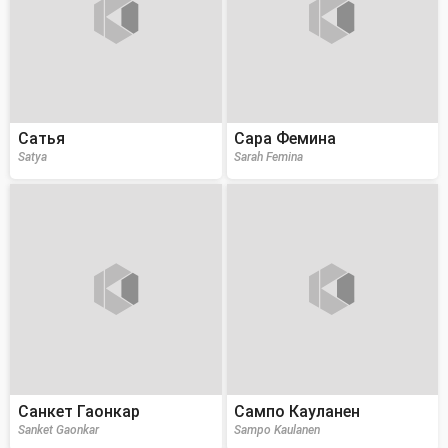
Сатья
Сара Фемина
Satya
Sarah Femina
Санкет Гаонкар
Сампо Кауланен
Sanket Gaonkar
Sampo Kaulanen