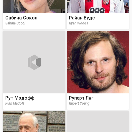
Сабина Сокол
Райан Вудс
Sabina Socol
Ryan Woods
Рут Мэдофф
Руперт Янг
Ruth Madoff
Rupert Young