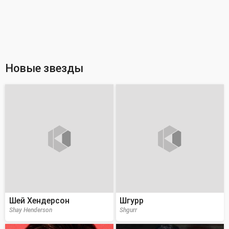
Новые звезды
Шей Хендерсон
Шгурр
Shay Henderson
Shgurr