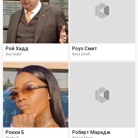
Рой Хадд
Роуз Смит
Roy Hudd
Rose Smith
Рокки Б
Роберт Марадж