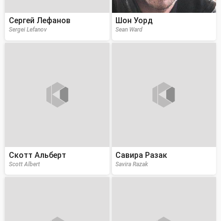
Сергей Лефанов
Шон Уорд
Sergei Lefanov
Sean Ward
Скотт Альберт
Савира Разак
Scott Albert
Savira Razak