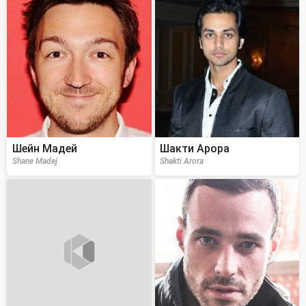
Шейн Мадей
Шакти Арора
Shane Madej
Shakti Arora