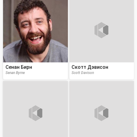
Сенан Бирн
Скотт Дэвисон
Senan Byrne
Scott Davison