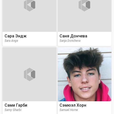
Сара Эндж
Саня Дончева
Sara Ange
Sanja Doncheva
Сами Гарби
Сэмюэл Хорн
Samy Gharbi
Samuel Horne