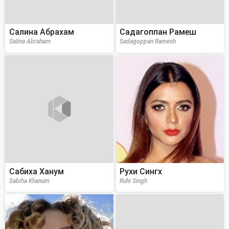
Салина Абрахам
Садагоппан Рамеш
Salina Abraham
Sadagoppan Ramesh
Сабиха Ханум
Рухи Сингх
Sabiha Khanum
Ruhi Singh