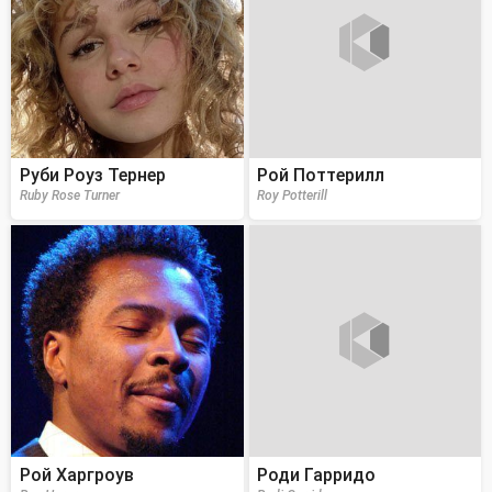
Руби Роуз Тернер
Рой Поттерилл
Ruby Rose Turner
Roy Potterill
Рой Харгроув
Роди Гарридо