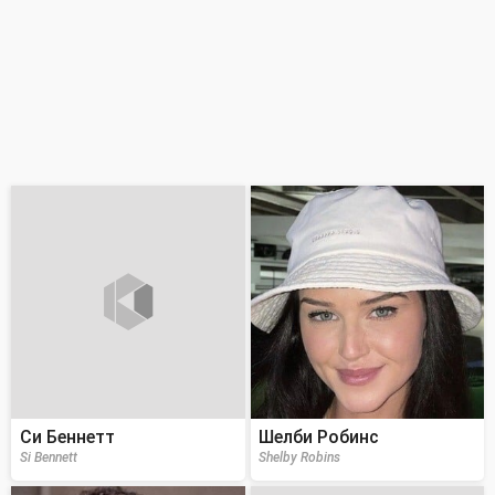
Си Беннетт
Шелби Робинс
Si Bennett
Shelby Robins