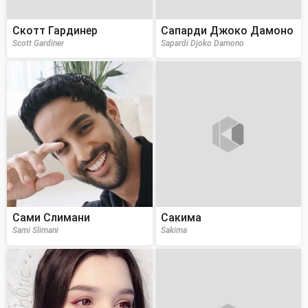
Скотт Гардинер
Сапарди Джоко Дамоно
Scott Gardiner
Sapardi Djoko Damono
Сами Слимани
Сакима
Sami Slimani
Sakima