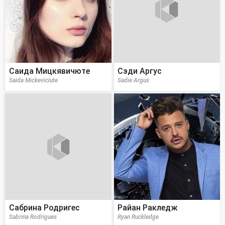
Саида Мицкявичюте
Сэди Аргус
Saida Mickeviciute
Sadie Argus
Сабрина Родригес
Райан Ракледж
Sabrina Rodrigues
Ryan Ruckledge