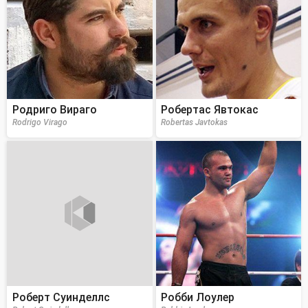
Родриго Вираго
Робертас Явтокас
Rodrigo Virago
Robertas Javtokas
Роберт Суинделлс
Робби Лоулер