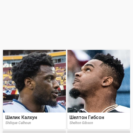
Шилик Калхун
Шелтон Гибсон
Shilique Calhoun
Shelton Gibson