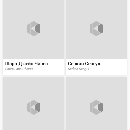
Шара Джейн Чавес
Серкан Сенгул
Shara Jane Chavez
Serkan Sengul