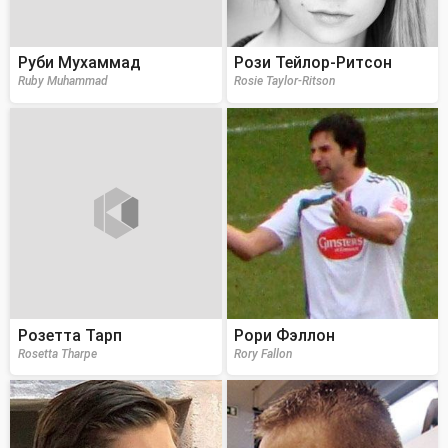
Руби Мухаммад
Рози Тейлор-Ритсон
Ruby Muhammad
Rosie Taylor-Ritson
Розетта Тарп
Рори Фэллон
Rosetta Tharpe
Rory Fallon