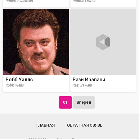
Robert Swindells
Robbie Lawler
Робб Уэллс
Рази Иравани
Robb Wells
Razi Irawani
01
Вперед
ГЛАВНАЯ
ОБРАТНАЯ СВЯЗЬ