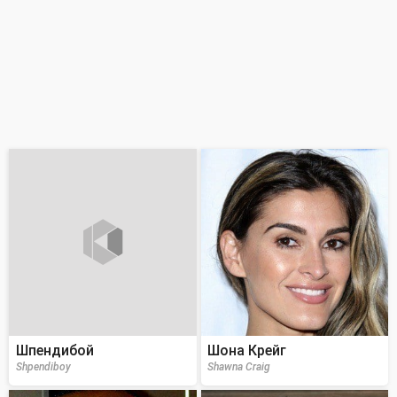
Шпендибой
Шона Крейг
Shpendiboy
Shawna Craig