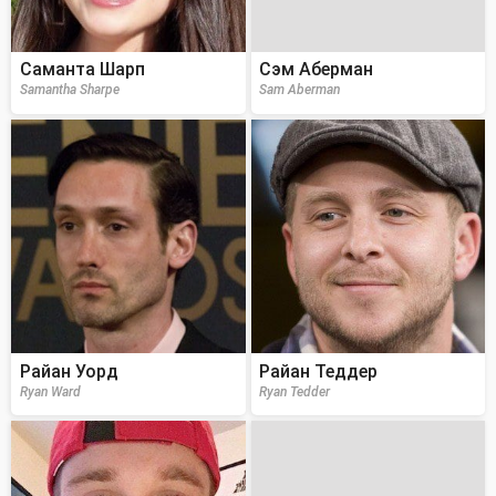
Саманта Шарп
Сэм Аберман
Samantha Sharpe
Sam Aberman
Райан Уорд
Райан Теддер
Ryan Ward
Ryan Tedder