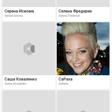
Серена Исиома
Селена Фредерик
Serena Isioma
Selena Frederick
Саша Коваленко
СаРаха
Sasha Kovalenko
SaRaha