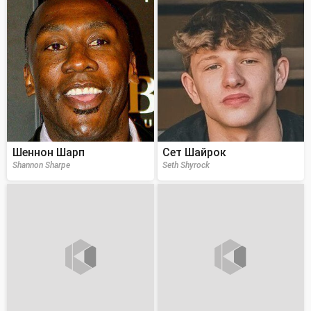
Шеннон Шарп
Сет Шайрок
Shannon Sharpe
Seth Shyrock