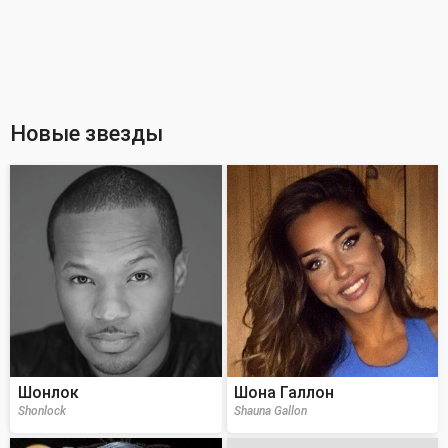
Новые звезды
Шонлок
Шона Галлон
Shonlock
Shauna Gallon