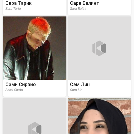
Сара Тарик
Сара Балинт
Sara Tariq
Sara Balint
Сами Сирвио
Сэм Лин
Sami Sirvio
Sam Lin