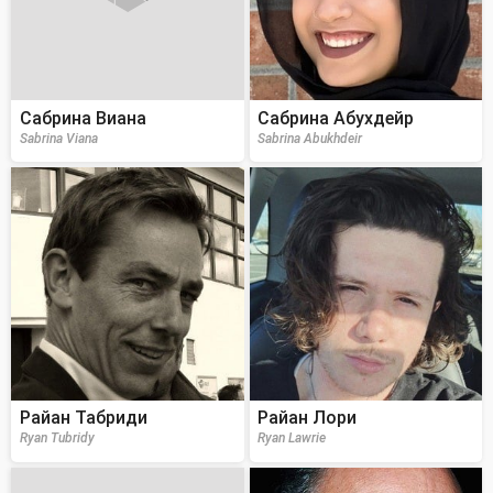
Сабрина Виана
Сабрина Абухдейр
Sabrina Viana
Sabrina Abukhdeir
Райан Табриди
Райан Лори
Ryan Tubridy
Ryan Lawrie