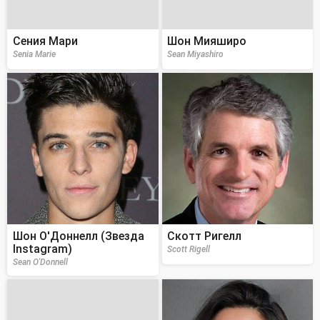
Сения Мари
Шон Мияширо
Senia Marie
Sean Miyashiro
Шон О'Доннелл (Звезда
Скотт Ригелл
Instagram)
Scott Rigell
Sean O'Donnell