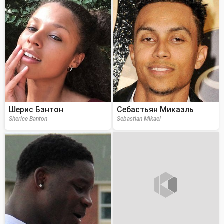
Шерис Бэнтон
Себастьян Микаэль
Sherice Banton
Sebastian Mikael