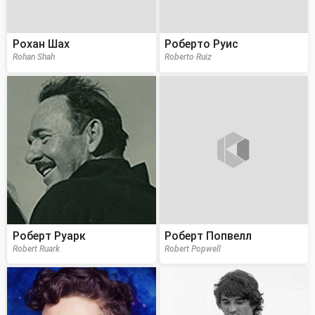
Рохан Шах
Роберто Руис
Rohan Shah
Roberto Ruiz
Роберт Руарк
Роберт Попвелл
Robert Ruark
Robert Popwell