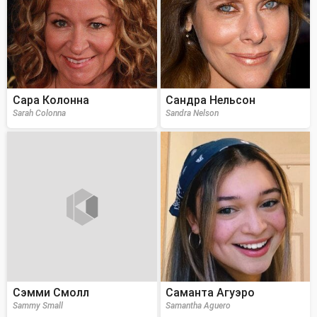
Сара Колонна
Сандра Нельсон
Sarah Colonna
Sandra Nelson
Сэмми Смолл
Саманта Агуэро
Sammy Small
Samantha Aguero