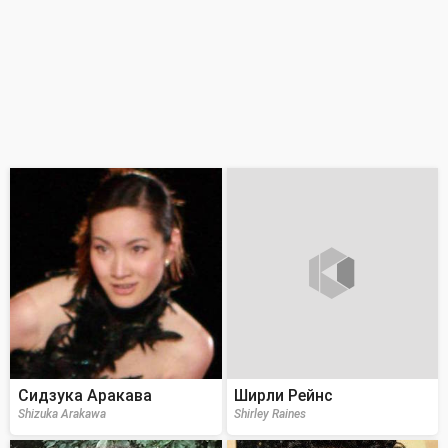
Сидзука Аракава
Ширли Рейнс
Shizuka Arakawa
Shirley Raines