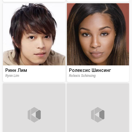
Ринн Лим
Ролексис Шинсинг
Rynn Lim
Rolexis Schinsing