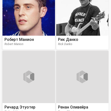
Роберт Манион
Рик Данко
Robert Manion
Rick Danko
Ричард Этуотер
Ренан Оливейра