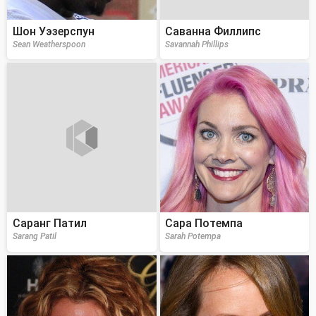
Шон Уэзерспун
Саванна Филлипс
Sean Weatherspoon
Savannah Phillips
Саранг Патил
Сара Потемпа
Sarang Patil
Sarah Potempa