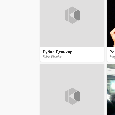
Рубал Дханкар
Ро
Rubal Dhankar
Ror