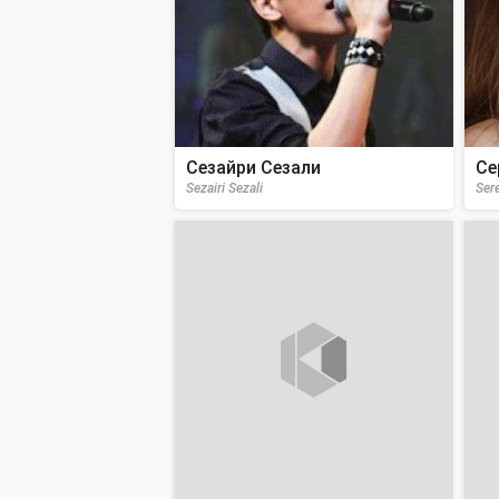
Сезайри Сезали
Се
Sezairi Sezali
Sere