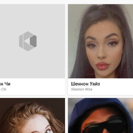
н Чи
Шеннон Уайз
 Chi
Shannon Wise