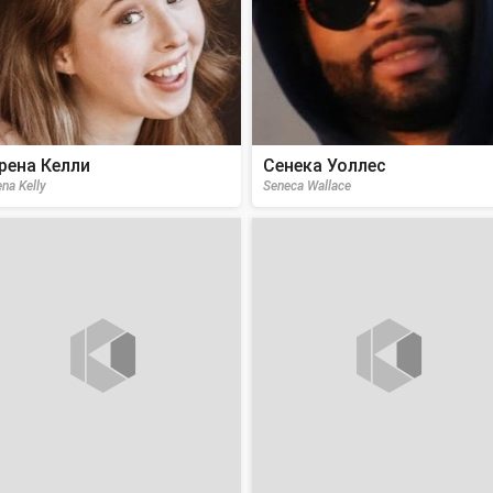
рена Келли
Сенека Уоллес
na Kelly
Seneca Wallace