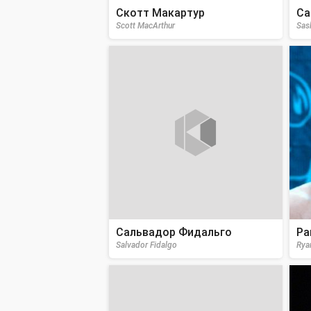
Скотт Макартур
Са
Scott MacArthur
Sas
Сальвадор Фидальго
Ра
Salvador Fidalgo
Rya