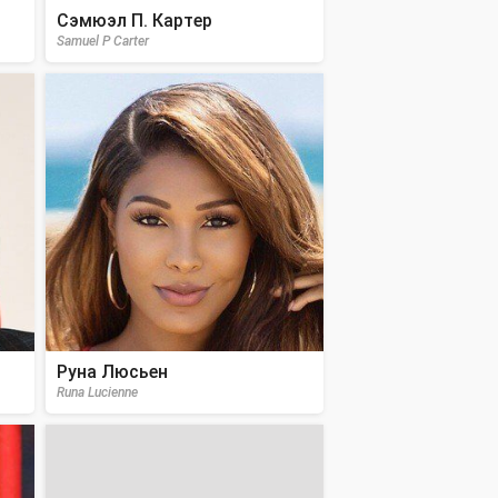
Сэмюэл П. Картер
Samuel P Carter
Руна Люсьен
Runa Lucienne