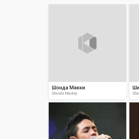
Шонда Макки
Ши
Shonda Mackey
Shin