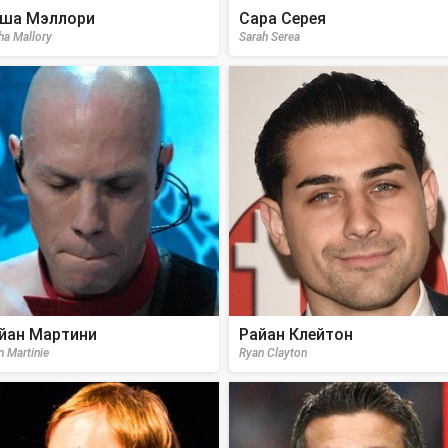
ша Мэллори
Сара Серея
ha Mallory
Sarah Serea
йан Мартини
Райан Клейтон
n Martinie
Ryan Clayton