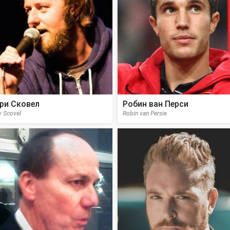
ри Сковел
Робин ван Перси
y Scovel
Robin van Persie