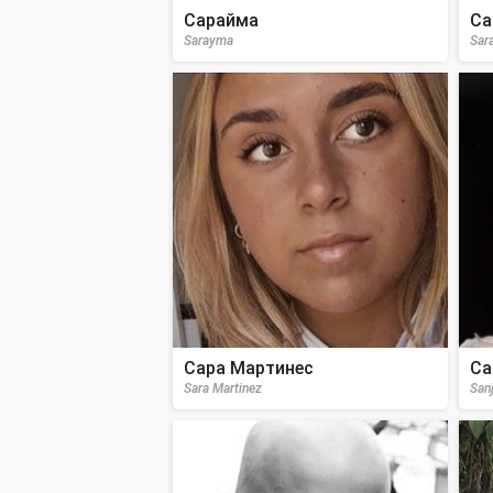
Сарайма
Са
Sarayma
Sar
Сара Мартинес
Са
Sara Martinez
San