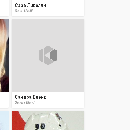
Сара Ливелли
Sarah Livelli
Сандра Блэнд
Sandra Bland