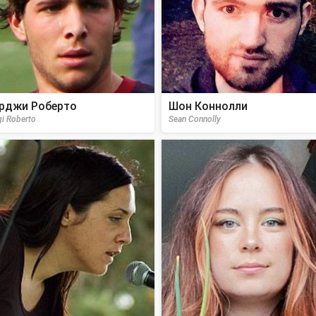
рджи Роберто
Шон Коннолли
gi Roberto
Sean Connolly