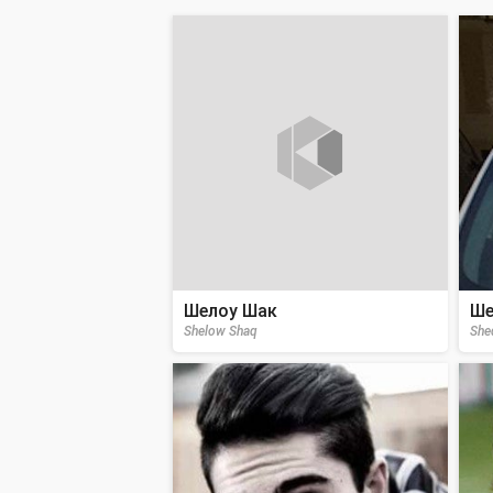
Шелоу Шак
Ше
Shelow Shaq
She