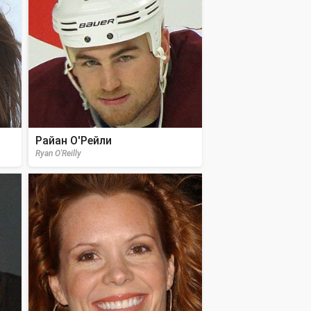
Райан О'Рейли
Ryan O'Reilly