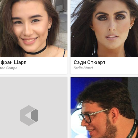
фран Шарп
Сэди Стюарт
fron Sharpe
Sadie Stuart