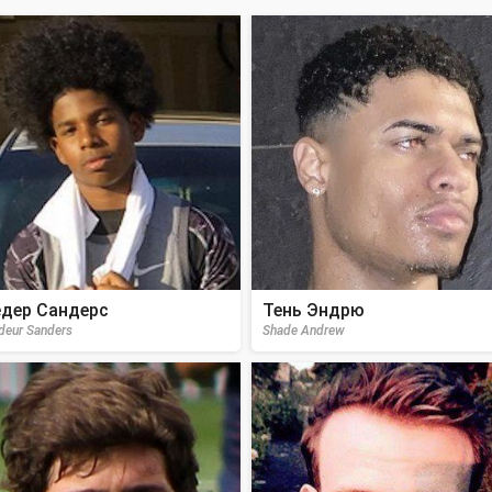
дер Сандерс
Тень Эндрю
deur Sanders
Shade Andrew