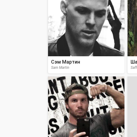
Сэм Мартин
Ша
Sam Martin
Saf