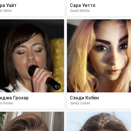
ра Уайт
Сара Уиттл
ah White
Sarah Whittle
нджа Грохар
Сэнди Кобен
ja Grohar
Sandy Coben