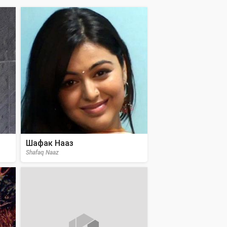
Шафак Нааз
Shafaq Naaz