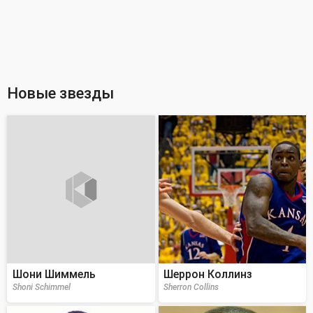
Новые звезды
Шони Шиммель
Шеррон Коллинз
Shoni Schimmel
Sherron Collins