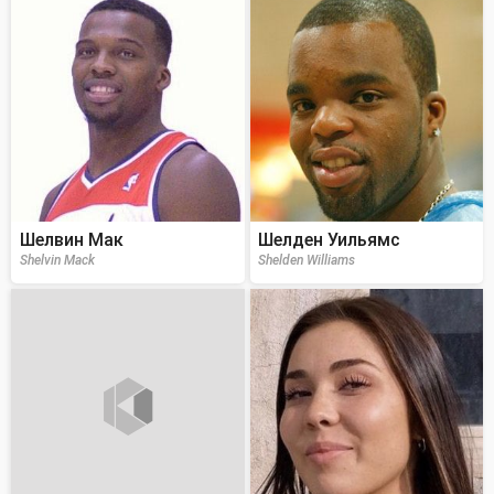
Шелвин Мак
Шелден Уильямс
Shelvin Mack
Shelden Williams