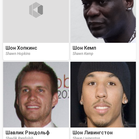
Шон Хопкинс
Шон Кемп
Shawn Hopkins
Shawn Kemp
Шавлик Рэндольф
Шон Ливингстон
Shavlik Randolph
Shaun Livingston