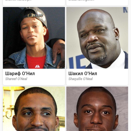
Шариф О'Нил
Шакил О'Нил
Shareef O'Neal
Shaquille O'Neal