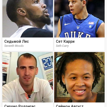
Седьмой Лес
Сет Карри
Seventh Woods
Seth Curry
Серхио Родригес
Сеймон Август