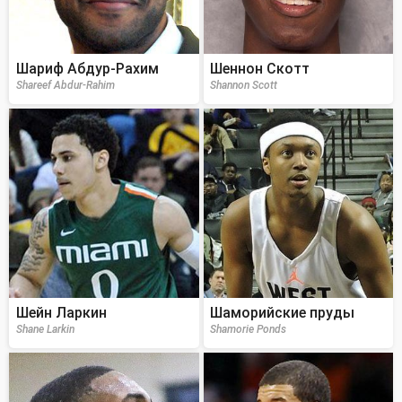
Шариф Абдур-Рахим
Шеннон Скотт
Shareef Abdur-Rahim
Shannon Scott
Шейн Ларкин
Шаморийские пруды
Shane Larkin
Shamorie Ponds