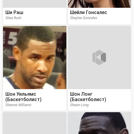
Ши Раш
Шейли Гонсалес
Shea Rush
Shaylee Gonzales
Шон Уильямс
Шон Лонг
(Баскетболист)
(Баскетболист)
Shawne Williams
Shawn Long