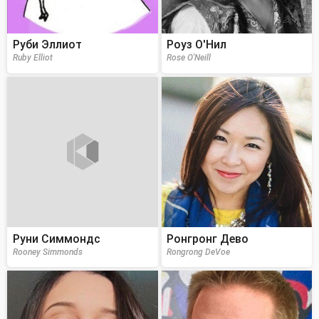
Руби Эллиот
Роуз О'Нил
Ruby Elliot
Rose O'Neill
Руни Симмондс
Ронгронг Дево
Rooney Simmonds
Rongrong DeVoe