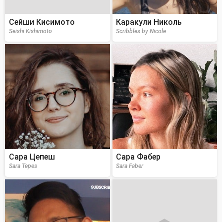
Сейши Кисимото
Каракули Николь
Seishi Kishimoto
Scribbles by Nicole
Сара Цепеш
Сара Фабер
Sara Tepes
Sara Faber