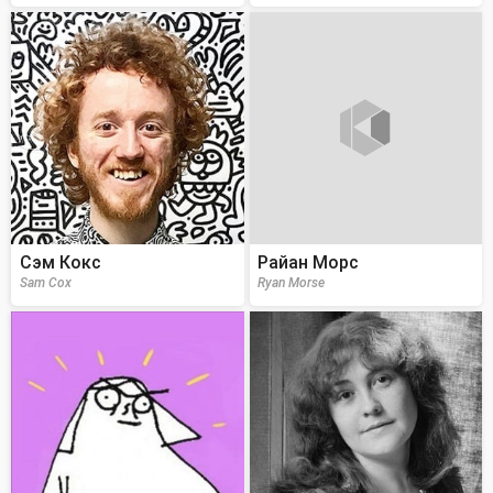
Сэм Кокс
Райан Морс
Sam Cox
Ryan Morse