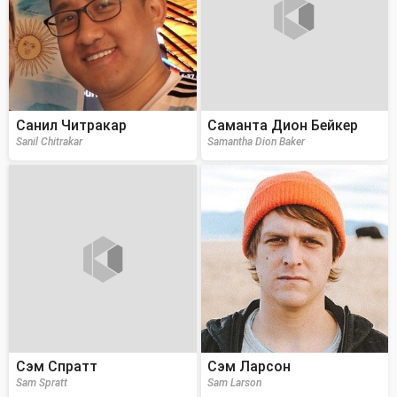
Санил Читракар
Саманта Дион Бейкер
Sanil Chitrakar
Samantha Dion Baker
Сэм Спратт
Сэм Ларсон
Sam Spratt
Sam Larson