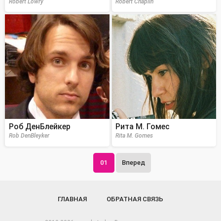
Robert Lowry
Robert Chaplin
Роб ДенБлейкер
Рита М. Гомес
Rob DenBleyker
Rita M. Gomes
01
Вперед
ГЛАВНАЯ
ОБРАТНАЯ СВЯЗЬ