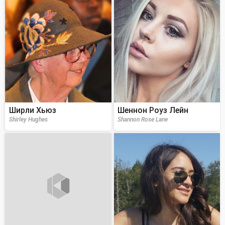
Ширли Хьюз
Шеннон Роуз Лейн
Shirley Hughes
Shannon Rose Lane