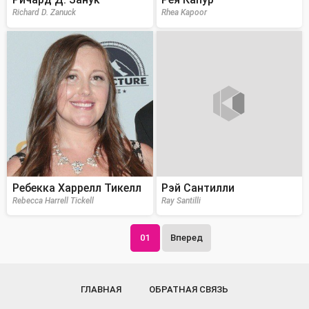
Richard D. Zanuck
Rhea Kapoor
Ребекка Харрелл Тикелл
Рэй Сантилли
Rebecca Harrell Tickell
Ray Santilli
01
Вперед
ГЛАВНАЯ
ОБРАТНАЯ СВЯЗЬ