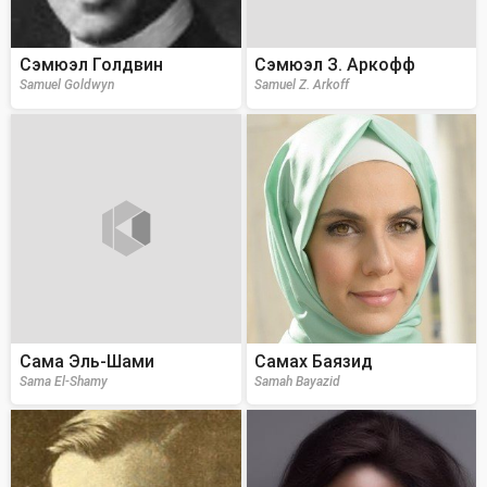
Сэмюэл Голдвин
Сэмюэл З. Аркофф
Samuel Goldwyn
Samuel Z. Arkoff
Сама Эль-Шами
Самах Баязид
Sama El-Shamy
Samah Bayazid