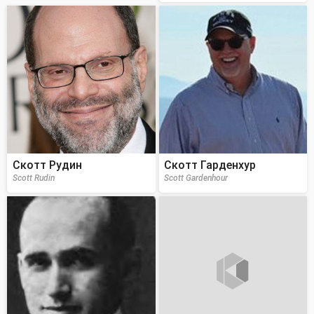
Скотт Рудин
Скотт Гарденхур
Scott Rudin
Scott Gardenhour