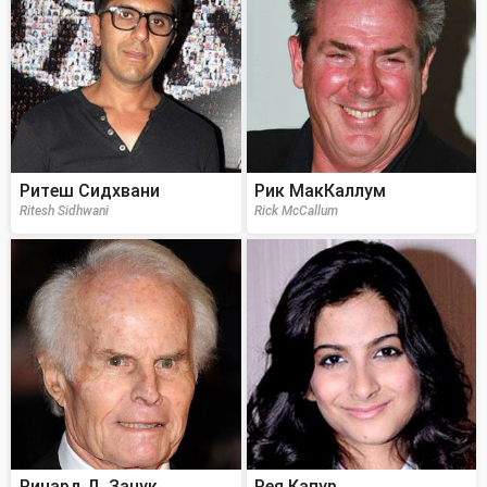
Ритеш Сидхвани
Рик МакКаллум
Ritesh Sidhwani
Rick McCallum
Ричард Д. Занук
Рея Капур