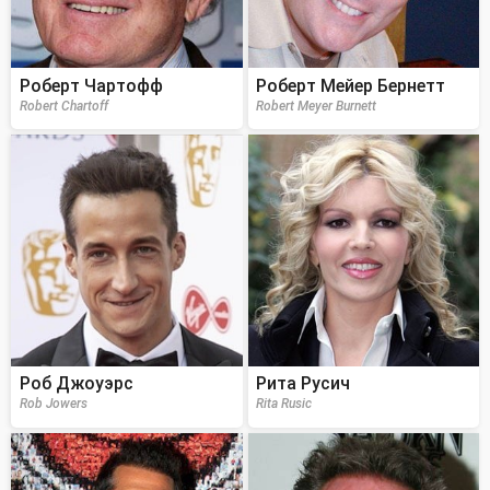
Роберт Чартофф
Роберт Мейер Бернетт
Robert Chartoff
Robert Meyer Burnett
Роб Джоуэрс
Рита Русич
Rob Jowers
Rita Rusic