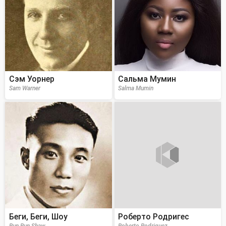
Сэм Уорнер
Сальма Мумин
Sam Warner
Salma Mumin
Беги, Беги, Шоу
Роберто Родригес
Run Run Shaw
Roberto Rodriguez