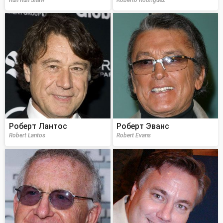
Роберт Лантос
Роберт Эванс
Robert Lantos
Robert Evans