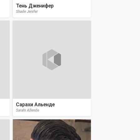
Тень Дженифер
Shade Jenifer
Сарахи Альенде
Sarahi Allende