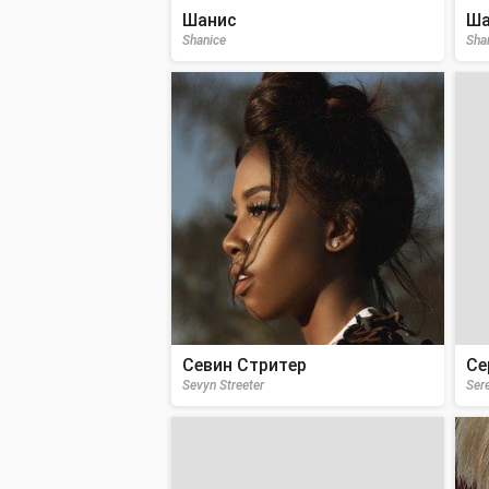
Шанис
Ша
Shanice
Sha
Севин Стритер
Се
Sevyn Streeter
Ser