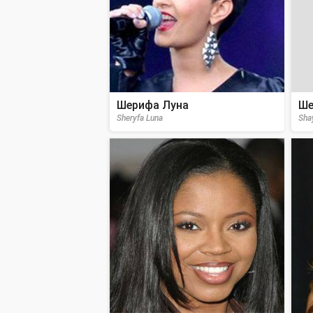
Шерифа Луна
Ше
Sheryfa Luna
Sha