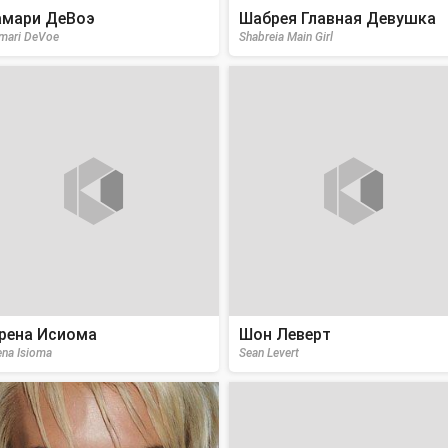
мари ДеВоэ
Шабрея Главная Девушка
mari DeVoe
Shabreia Main Girl
рена Исиома
Шон Леверт
ena Isioma
Sean Levert