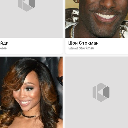
йди
Шон Стокман
ydee
Shawn Stockman