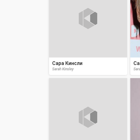
Сара Кинсли
Са
Sarah Kinsley
Sar