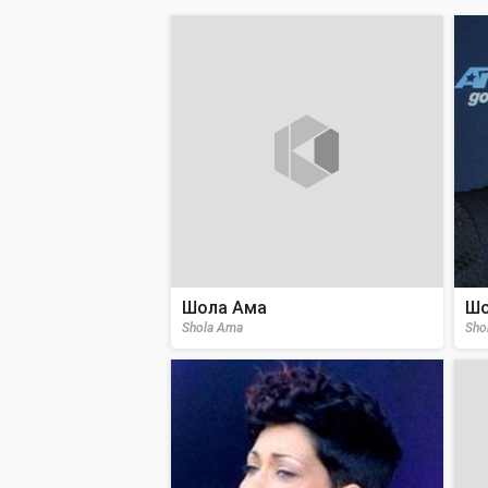
Шола Ама
Шо
Shola Ama
Sho