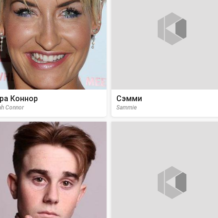
ра Коннор
Сэмми
ah Connor
Sammie