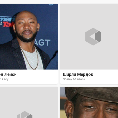
н Лейси
Ширли Мердок
n Lacy
Shirley Murdock