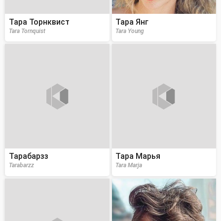
Тара Торнквист
Тара Янг
Tara Tornquist
Tara Young
Тарабарзз
Тара Марья
Tarabarzz
Tara Marja