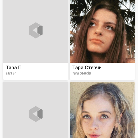
Тара П
Тара Стерчи
Tara P
Tara Sterchi