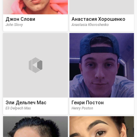
Джон Слови
Анастасия Хорошенко
John Slovy
Anastasia Khoroshenko
Эли Дельпеч Мас
Генри Постон
Eli Delpech Mas
Henry Poston