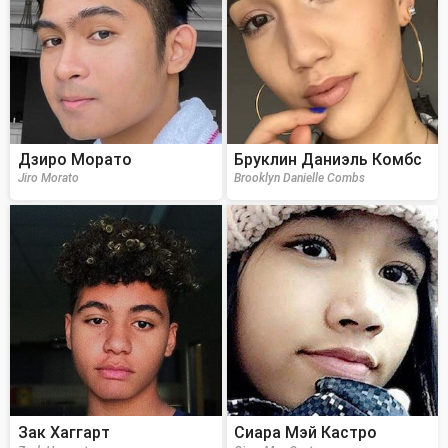
Дзиро Морато
Бруклин Даниэль Комбс
Jiro Morato
Brooklyn Danielle Combs
Зак Хаггарт
Сиара Мэй Кастро