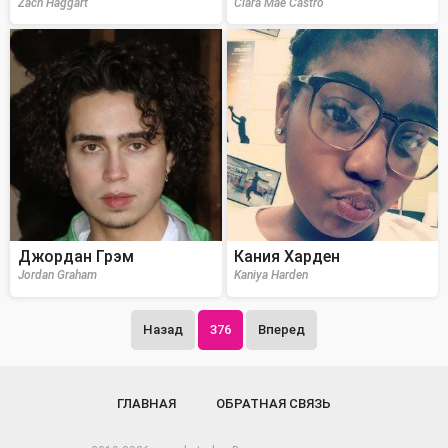
Zach Haggart
Ciara Mae Castro
Джордан Грэм
Кания Харден
Jordan Graham
Kaniya Harden
Назад
376
Вперед
ГЛАВНАЯ
ОБРАТНАЯ СВЯЗЬ