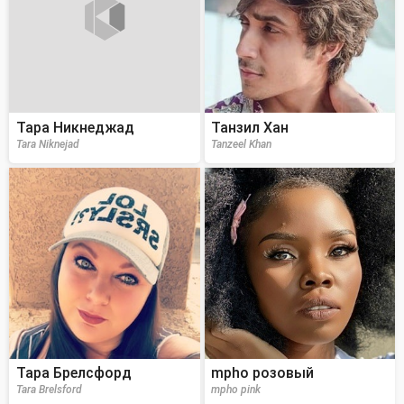
Тара Никнеджад
Танзил Хан
Tara Niknejad
Tanzeel Khan
Тара Брелсфорд
mpho розовый
Tara Brelsford
mpho pink