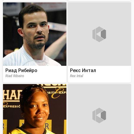
Риад Рибейро
Рекс Интал
Riad Ribeiro
Rex Intal