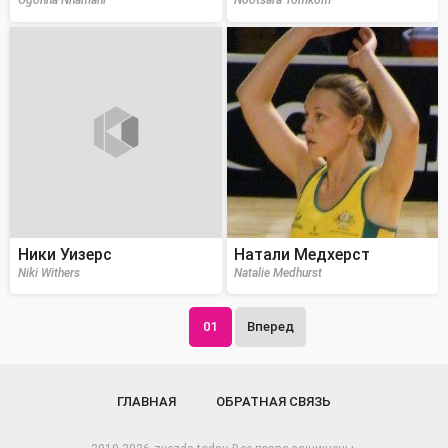
Ogonna Nnamani
Nootsara Tomkom
Ники Уизерс
Натали Медхерст
Niki Withers
Natalie Medhurst
01
Вперед
ГЛАВНАЯ
ОБРАТНАЯ СВЯЗЬ