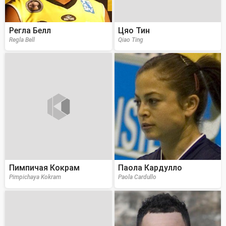
Регла Белл
Цяо Тин
Regla Bell
Qiao Ting
Пимпичая Кокрам
Паола Кардулло
Pimpichaya Kokram
Paola Cardullo