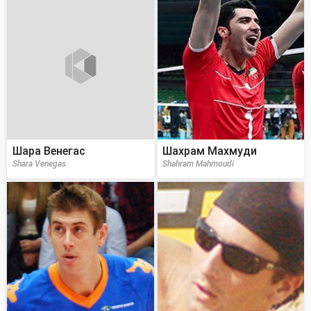
Шара Венегас
Шахрам Махмуди
Shara Venegas
Shahram Mahmoudi