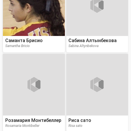
Саманта Брисио
Сабина Алтынбекова
Samantha Bricio
Sabina Altynbekova
Розамария Монтибеллер
Риса сато
Rosamaria Montibeller
Risa sato