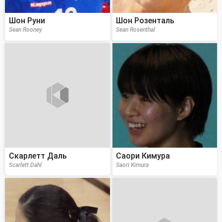
Шон Руни
Шон Розенталь
Sean Rooney
Sean Rosenthal
Скарлетт Даль
Саори Кимура
Scarlett Dahl
Saori Kimura