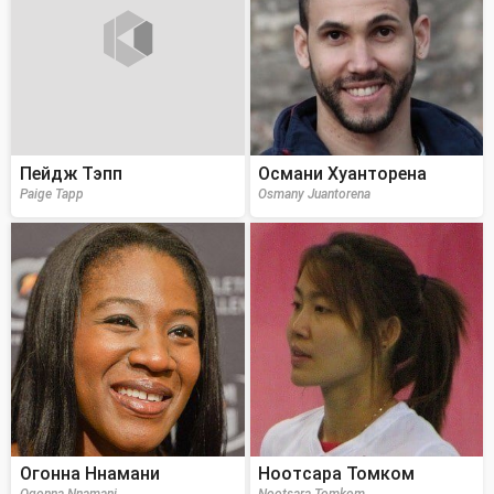
Пейдж Тэпп
Османи Хуанторена
Paige Tapp
Osmany Juantorena
Огонна Ннамани
Ноотсара Томком