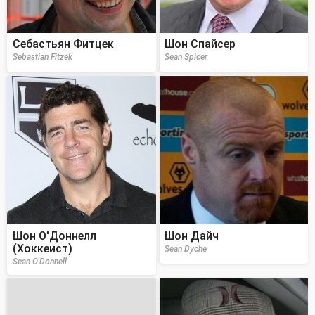
Себастьян Фитцек
Шон Спайсер
Sebastian Fitzek
Sean Spicer
Шон О'Доннелл
Шон Дайч
(Хоккеист)
Sean Dyche
Sean O'Donnell