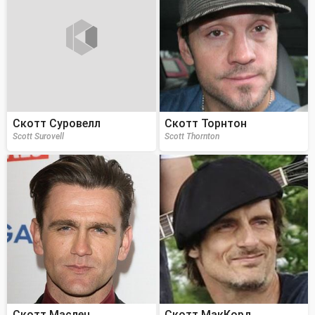
Скотт Суровелл
Скотт Торнтон
Scott Surovell
Scott Thornton
Скотт Маслен
Скотт МакКорд