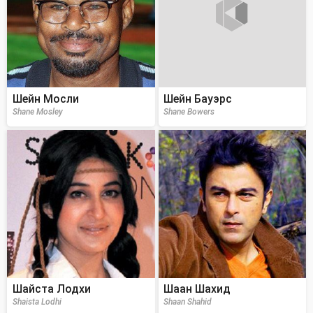
Шейн Мосли
Шейн Бауэрс
Shane Mosley
Shane Bowers
Шайста Лодхи
Шаан Шахид
Shaista Lodhi
Shaan Shahid