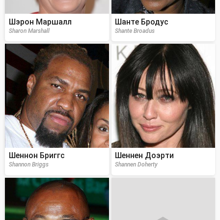
Шэрон Маршалл
Шанте Бродус
Sharon Marshall
Shante Broadus
Шеннон Бриггс
Шеннен Доэрти
Shannon Briggs
Shannen Doherty