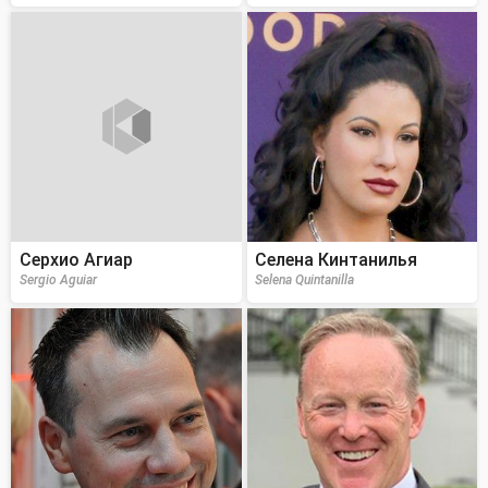
Серхио Агиар
Селена Кинтанилья
Sergio Aguiar
Selena Quintanilla