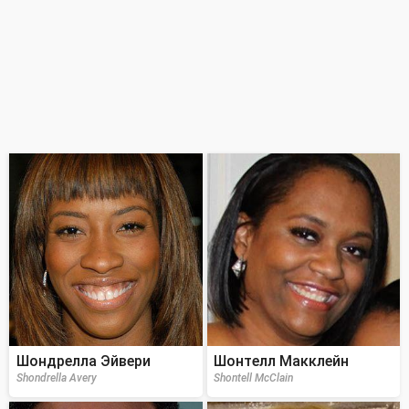
Шондрелла Эйвери
Шонтелл Макклейн
Shondrella Avery
Shontell McClain