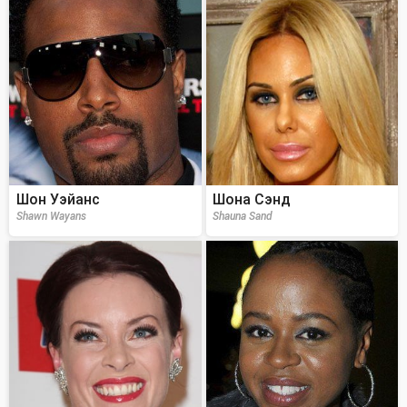
Шон Уэйанс
Шона Сэнд
Shawn Wayans
Shauna Sand