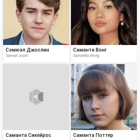
Сэмюэл Джослин
Саманта Вонг
Samuel Joslin
Samantha Wong
Саманта Сикейрос
Саманта Поттер