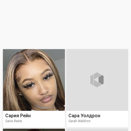
Сария Рейн
Сара Уолдрон
Saria Raine
Sarah Waldron