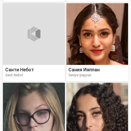
Санти Небот
Сания Ияппан
Santi Nebot
Saniya Iyappan