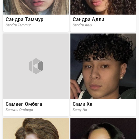
Сандра Таммур
Сандра Адли
Sandra Tammur
Sandra Adly
Самвел Омбега
Сами Ха
Samwel Ombega
Samy Ha