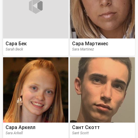
Сара Бек
Сара Мартинес
Sarah Beck
Sara Martinez
Сара Аркелл
Сант Скотт
Sara Arkell
Sant Scott