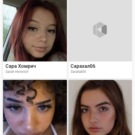
Сара Хомрич
Сарахал06
Sarah Homrich
Sarahal06