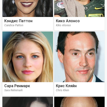
Кэндис Паттон
Кико Алонсо
Candice Patton
Kiko Alonso
Сара Ренмарк
Крис Кляйн
Sara Rehnmark
Chris Klein