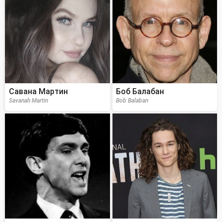
Савана Мартин
Боб Балабан
Savanah Martin
Bob Balaban