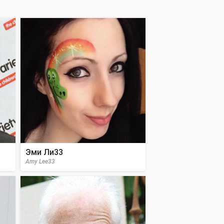
Эми Ли33
Amy Lee33