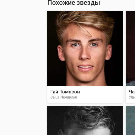
Похожие звезды
Гай Томпсон
Ча
Gaius Thompson
Cha