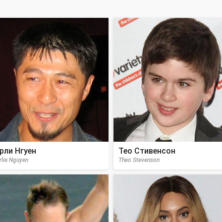
рли Нгуен
Тео Стивенсон
rlie Nguyen
Theo Stevenson