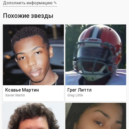
Дополнить информацию ✎
Похожие звезды
Ксавье Мартин
Грег Литтл
Xavier Martin
Greg Little