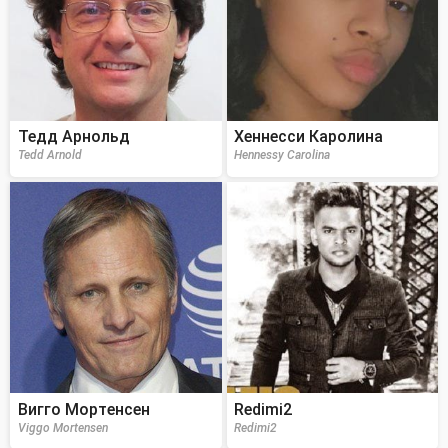
Тедд Арнольд
Хеннесси Каролина
Tedd Arnold
Hennessy Carolina
Вигго Мортенсен
Redimi2
Viggo Mortensen
Redimi2