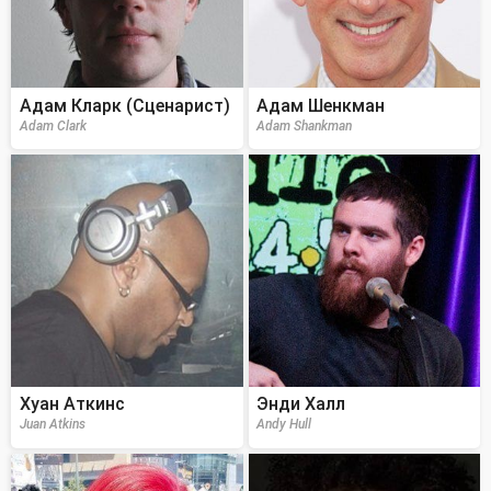
Адам Кларк (Сценарист)
Адам Шенкман
Adam Clark
Adam Shankman
Хуан Аткинс
Энди Халл
Juan Atkins
Andy Hull