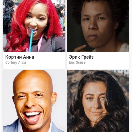
Кортни Анна
Эрик Грейз
Cortney Anna
Eric Graise