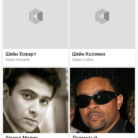
Шейн Ховарт
Шейн Коллинз
Shane Howarth
Shane Collins
Шахид Малик
Лохматый