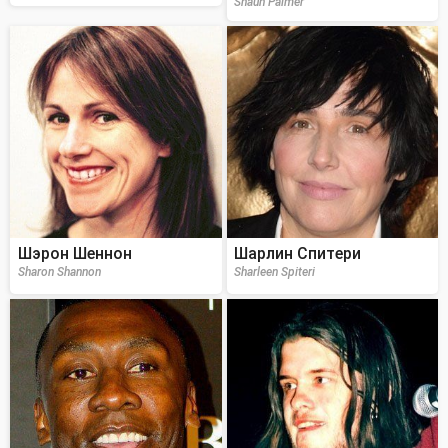
Shaun Palmer
Шэрон Шеннон
Шарлин Спитери
Sharon Shannon
Sharleen Spiteri