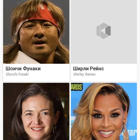
Шоичи Фунаки
Ширли Рейнс
Shoichi Funaki
Shirley Raines