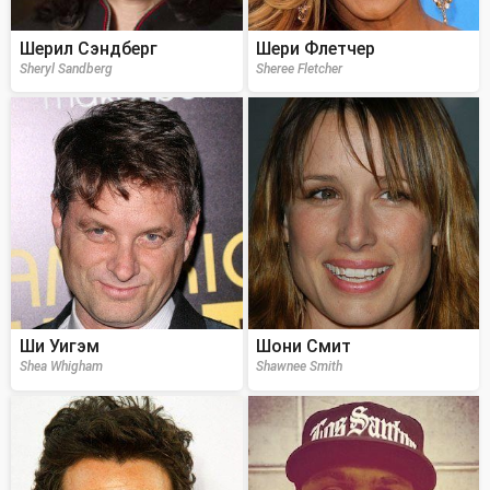
Шерил Сэндберг
Шери Флетчер
Sheryl Sandberg
Sheree Fletcher
Ши Уигэм
Шони Смит
Shea Whigham
Shawnee Smith