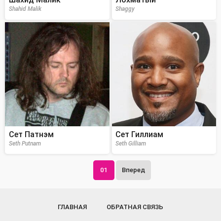
Shahid Malik
Shaggy
Сет Патнэм
Сет Гиллиам
Seth Putnam
Seth Gilliam
01
Вперед
ГЛАВНАЯ
ОБРАТНАЯ СВЯЗЬ