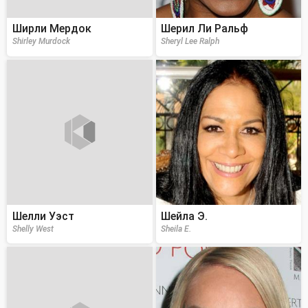
Ширли Мердок
Шерил Ли Ральф
Shirley Murdock
Sheryl Lee Ralph
Шелли Уэст
Шейла Э.
Shelly West
Sheila E.