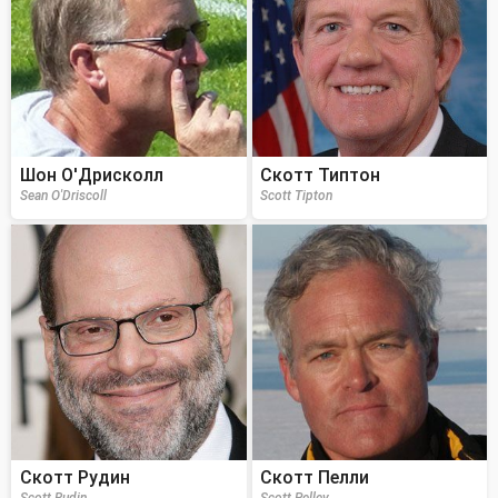
Шон О'Дрисколл
Скотт Типтон
Sean O'Driscoll
Scott Tipton
Скотт Рудин
Скотт Пелли