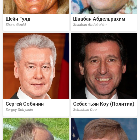
Шейн Гулд
Шаабан Абдельрахим
Shane Gould
Shaaban Abdelrahim
Сергей Собянин
Себастьян Коу (Политик)
Sergey Sobyanin
Sebastian Coe