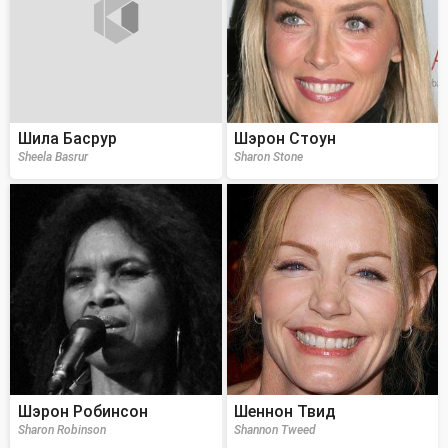
Шила Басрур
Шэрон Стоун
Sheela Basrur
Sharon Stone
Шэрон Робинсон
Шеннон Твид
Sharon Robinson
Shannon Tweed