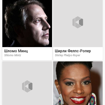
Шломо Минц
Ширли Фелпс-Ропер
Shlomo Mintz
Shirley Phelps-Roper