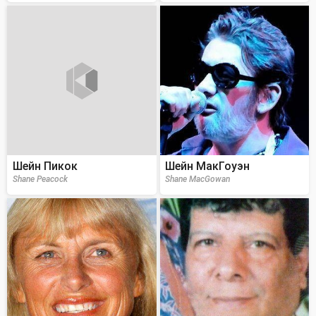
Шейн Пикок
Шейн МакГоуэн
Shane Peacock
Shane MacGowan