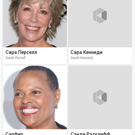
Сара Перселл
Сара Кеннеди
Sarah Purcell
Sarah Kennedy
Сапфир
Сэнди Рэтклифф