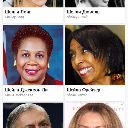
Шелли Лонг
Шелли Дюваль
Shelley Long
Shelley Duvall
Шейла Джексон Ли
Шейла Фрейзер
Sheila Jackson Lee
Sheila Frazier