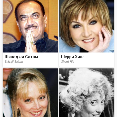
Шиваджи Сатам
Шерри Хилл
Shivaji Satam
Sherri Hill