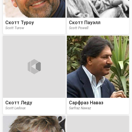
Скотт Туроу
Скотт Пауэлл
Scott Turow
Scott Powell
Скотт Леду
Сарфраз Наваз
Scott Ledoux
Sarfraz Nawaz