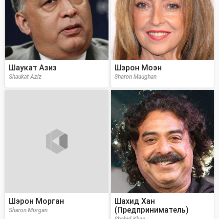
Шаукат Азиз
Шэрон Моэн
Shaukat Aziz
Sharon Maughan
Шэрон Морган
Шахид Хан
(Предприниматель)
Sharon Morgan
Shahid Khan