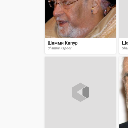
Шамми Капур
Ша
Shammi Kapoor
Sha