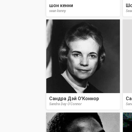
шон кенни
Шо
sean kenny
Sea
Сандра Дэй О'Коннор
Са
Sandra Day O'Connor
San