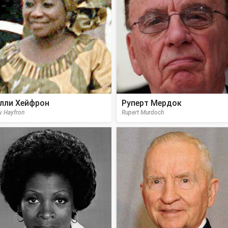
лли Хейфрон
Руперт Мердок
ly Hayfron
Rupert Murdoch