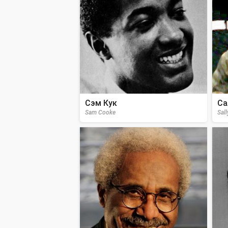
Сэм Кук
Са
Sam Cooke
Sal