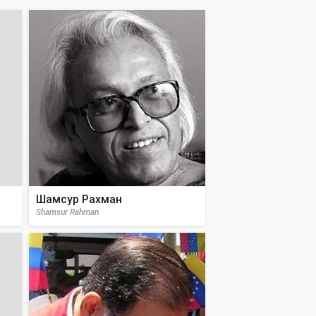
Шамсур Рахман
Shamsur Rahman