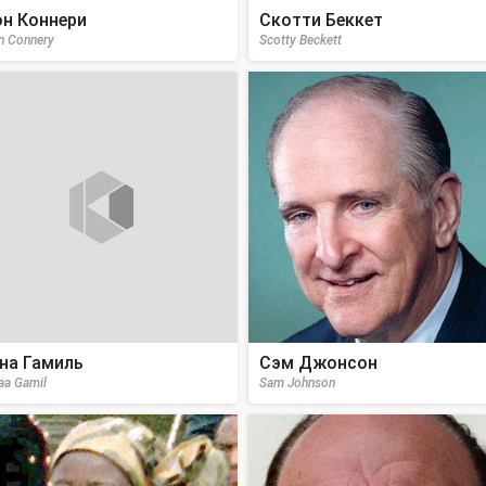
н Коннери
Скотти Беккет
n Connery
Scotty Beckett
на Гамиль
Сэм Джонсон
aa Gamil
Sam Johnson