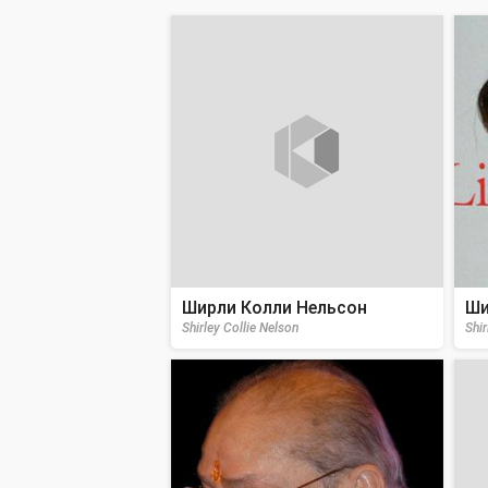
Ширли Колли Нельсон
Ши
Shirley Collie Nelson
Shi