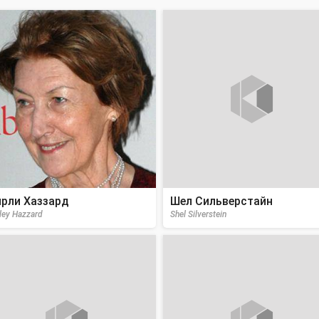
рли Хаззард
Шел Сильверстайн
rley Hazzard
Shel Silverstein