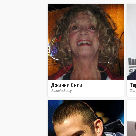
Джинни Сили
Те
Jeannie Seely
Ter