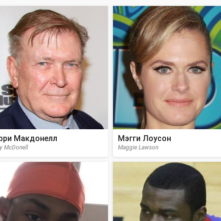
рри Макдонелл
Мэгги Лоусон
ry McDonell
Maggie Lawson