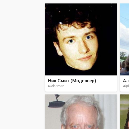
Ник Смит (Модельер)
Ал
Nick Smith
Alp