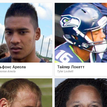
ьфонс Ареола
Тайлер Локетт
honse Areola
Tyler Lockett