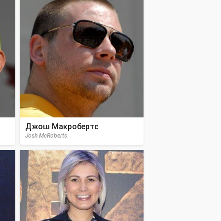
Джош Макробертс
Josh McRoberts