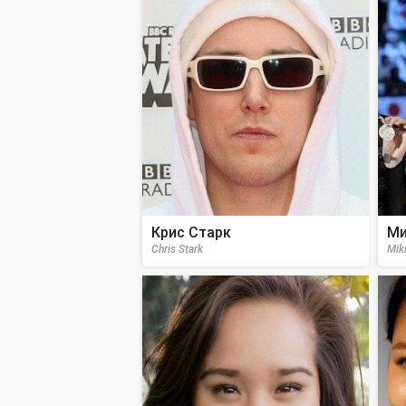
Крис Старк
Ми
Chris Stark
Mik