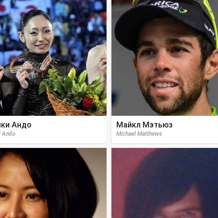
ки Андо
Майкл Мэтьюз
i Ando
Michael Matthews