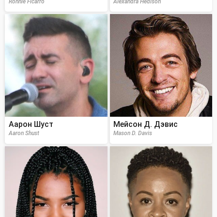
Ronnie Ficarro
Alexandra Hedison
Аарон Шуст
Мейсон Д. Дэвис
Aaron Shust
Mason D. Davis