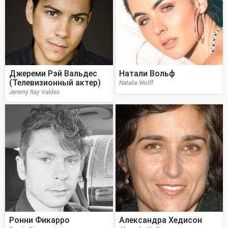
Джереми Рэй Вальдес
Натали Вольф
(Телевизионный актер)
Natalie Wolff
Jeremy Ray Valdes
Ронни Фикарро
Александра Хедисон