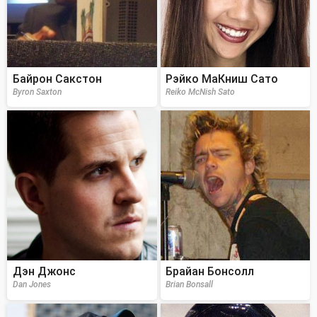
Байрон Сакстон
Рэйко МаКниш Сато
Byron Saxton
Reiko McNish Sato
Дэн Джонс
Брайан Бонсолл
Dan Jones
Brian Bonsall