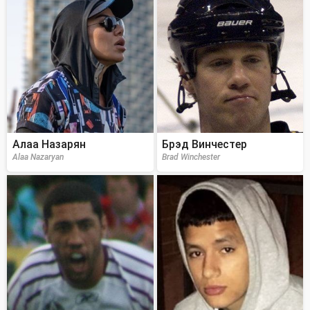
Алаа Назарян
Брэд Винчестер
Alaa Nazaryan
Brad Winchester