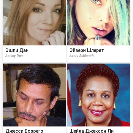
Эшли Дан
Эйвери Шлерет
Ashley Dun
Avery Schlereth
Джесси Боррего
Шейла Джексон Ли