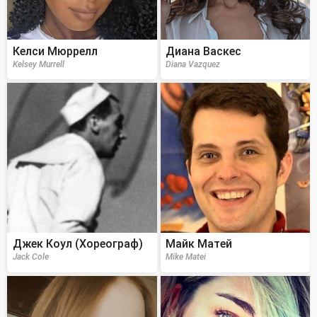
Келси Мюррелл
Диана Васкес
Kelsey Murrell
Diana Vazquez
Джек Коул (Хореограф)
Майк Матей
Jack Cole
Mike Matei