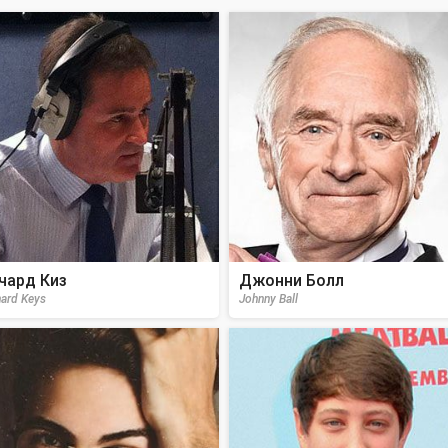
чард Киз
Джонни Болл
hard Keys
Johnny Ball