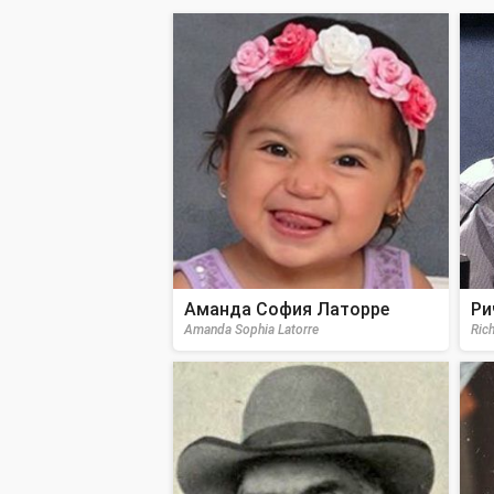
Аманда София Латорре
Ри
Amanda Sophia Latorre
Ric