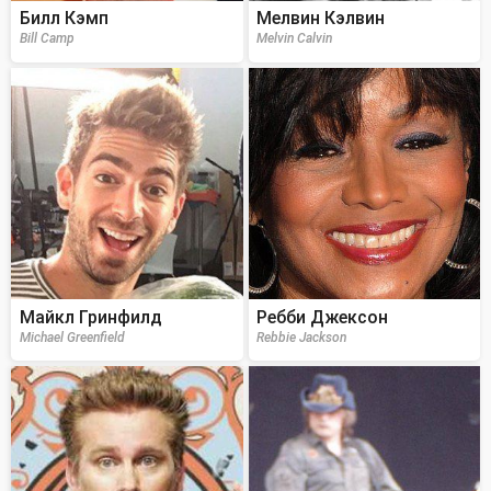
Билл Кэмп
Мелвин Кэлвин
Bill Camp
Melvin Calvin
Майкл Гринфилд
Ребби Джексон
Michael Greenfield
Rebbie Jackson