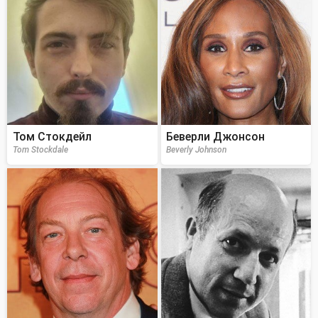
Том Стокдейл
Беверли Джонсон
Tom Stockdale
Beverly Johnson