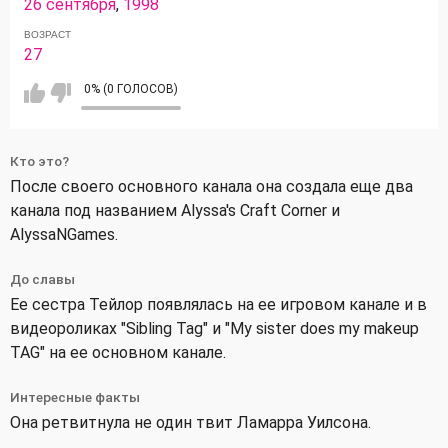
26 сентября
,
1998
ВОЗРАСТ
27
0% (0 ГОЛОСОВ)
Кто это?
После своего основного канала она создала еще два
канала под названием Alyssa's Craft Corner и
AlyssaNGames.
До славы
Ее сестра Тейлор появлялась на ее игровом канале и в
видеороликах "Sibling Tag" и "My sister does my makeup
TAG" на ее основном канале.
Интересные факты
Она ретвитнула не один твит Ламарра Уилсона.