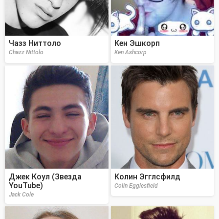
Чазз Ниттоло
Кен Эшкорп
Chazz Nittolo
Ken Ashcorp
Джек Коул (Звезда
Колин Эгглсфилд
YouTube)
Colin Egglesfield
Jack Cole