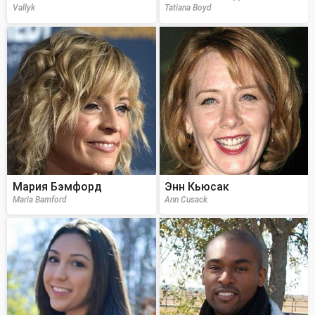
Vallyk
Tatiana Boyd
Мария Бэмфорд
Энн Кьюсак
Maria Bamford
Ann Cusack