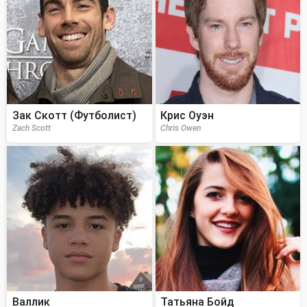
Зак Скотт (Футболист)
Крис Оуэн
Zach Scott
Chris Owen
Валлик
Татьяна Бойд