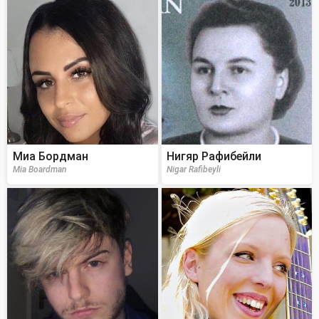
Миа Бордман
Нигяр Рафибейли
Mia Boardman
Nigar Rafibeyli