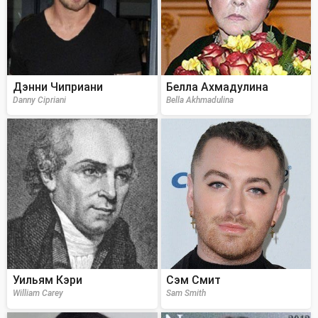
Дэнни Чиприани
Белла Ахмадулина
Danny Cipriani
Bella Akhmadulina
Уильям Кэри
Сэм Смит
William Carey
Sam Smith