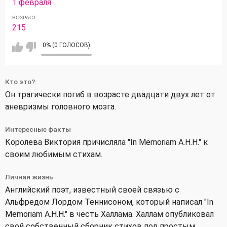
1 февраля
ВОЗРАСТ
215
0% (0 ГОЛОСОВ)
Кто это?
Он трагически погиб в возрасте двадцати двух лет от
аневризмы головного мозга.
Интересные факты
Королева Виктория причисляла "In Memoriam A.H.H." к
своим любимым стихам.
Личная жизнь
Английский поэт, известный своей связью с
Альфредом Лордом Теннисоном, который написал "In
Memoriam A.H.H." в честь Халлама. Халлам опубликовал
свой собственный сборник стихов под простым