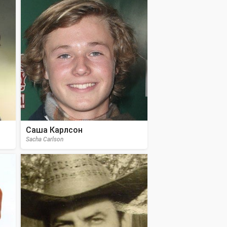
Саша Карлсон
Sacha Carlson