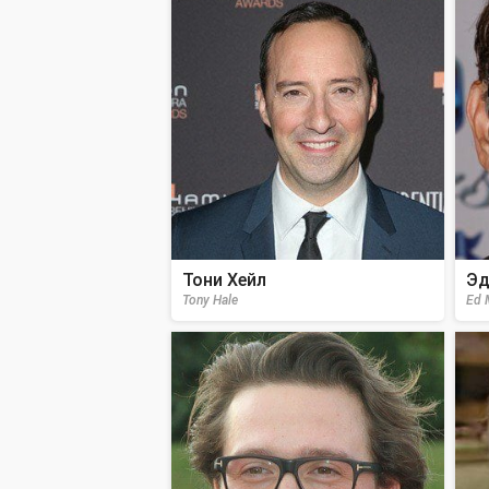
Тони Хейл
Эд
Tony Hale
Ed 