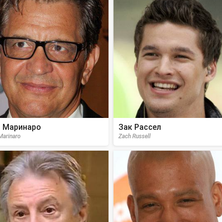
 Маринаро
Зак Рассел
Marinaro
Zach Russell