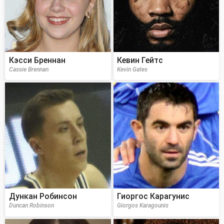
Кэсси Бреннан
Кевин Гейтс
Cassie Brennan
Kevin Gates
Дункан Робинсон
Гиоргос Карагунис
Duncan Robinson
Giorgos Karagounis