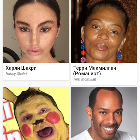
Харли Шахри
Терри Макмиллан
(Романист)
Harley Shahri
Terri McMillan