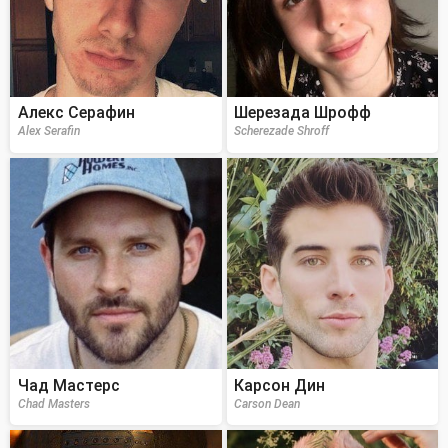
Алекс Серафин
Шерезада Шрофф
Alex Serafin
Scherezade Shroff
Чад Мастерс
Карсон Дин
Chad Masters
Carson Dean