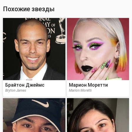
Похожие звезды
Брайтон Джеймс
Марион Моретти
Bryton James
Marion Moretti