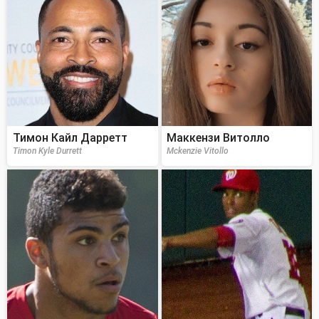
Тимон Кайл Дарретт
Маккензи Витолло
Timon Kyle Durrett
Mckenzie Vitollo