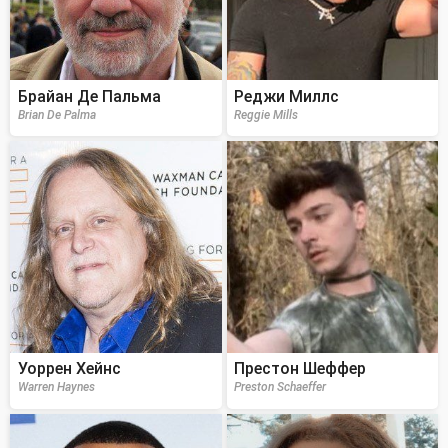
Брайан Де Пальма
Реджи Миллс
Brian De Palma
Reggie Mills
Уоррен Хейнс
Престон Шеффер
Warren Haynes
Preston Schaeffer