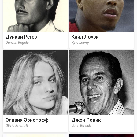
Дункан Регер
Кайл Лоури
Duncan Regehr
Kyle Lowry
Оливия Эрнстофф
Джон Ровик
Olivia Ernstoff
John Rovick