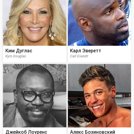
Ким Дуглас
Карл Эверетт
Kym Douglas
Carl Everett
Джейкоб Лоуренс
Алекс Бозиновский