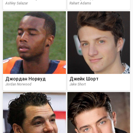
Ashley Salazar
Rahart Adams
Джордан Норвуд
Джейк Шорт
Jordan Norwood
Jake Short