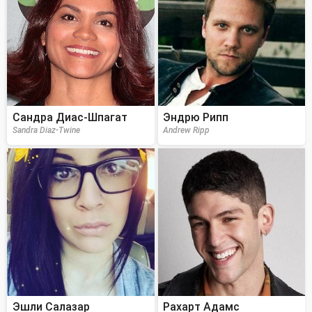
Сандра Диас-Шпагат
Эндрю Рипп
Sandra Diaz-Twine
Andrew Ripp
Эшли Салазар
Рахарт Адамс