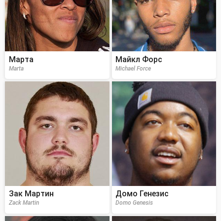
Марта
Майкл Форс
Marta
Michael Force
Зак Мартин
Домо Генезис
Zack Martin
Domo Genesis