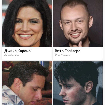
Джина Карано
Вито Глейзерс
Gina Carano
Vito Glazers