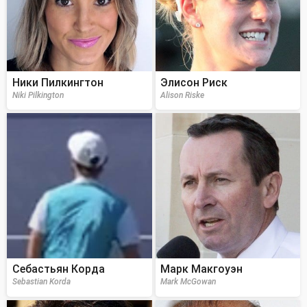
Ники Пилкингтон
Элисон Риск
Niki Pilkington
Alison Riske
Себастьян Корда
Марк Макгоуэн
Sebastian Korda
Mark McGowan