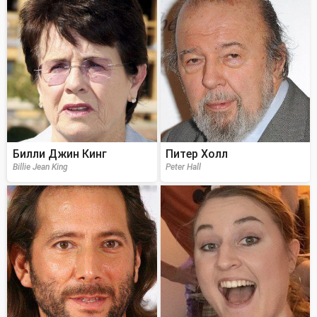
Билли Джин Кинг
Питер Холл
Billie Jean King
Peter Hall