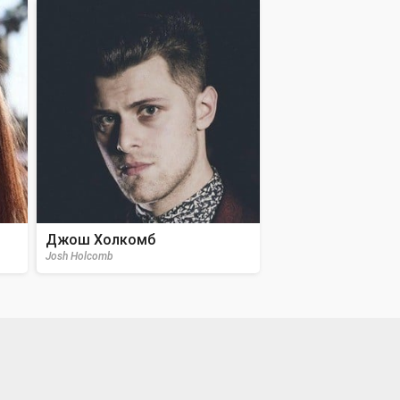
Джош Холкомб
Josh Holcomb