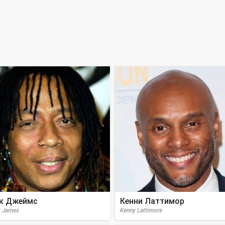
к Джеймс
Кенни Латтимор
k James
Kenny Lattimore