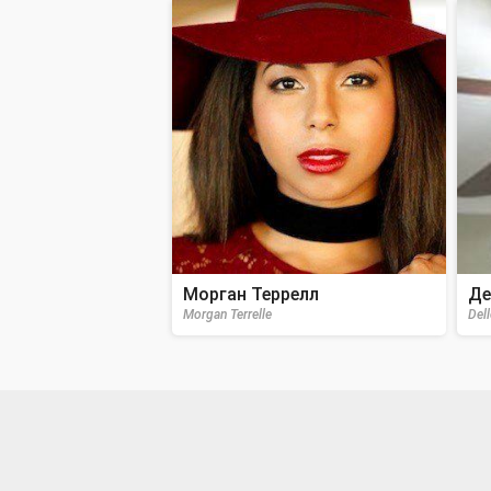
Морган Террелл
Де
Morgan Terrelle
Dell