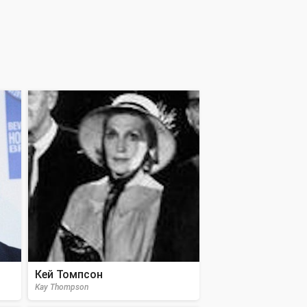
Кей Томпсон
Kay Thompson