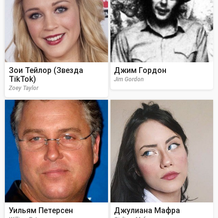
Зои Тейлор (Звезда
Джим Гордон
TikTok)
Jim Gordon
Zoey Taylor
Уильям Петерсен
Джулиана Мафра