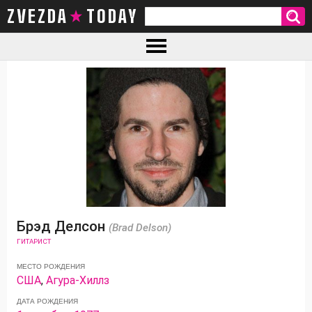
ZVEZDA TODAY
Брэд Делсон
(Brad Delson)
ГИТАРИСТ
МЕСТО РОЖДЕНИЯ
США
,
Агура-Хиллз
ДАТА РОЖДЕНИЯ