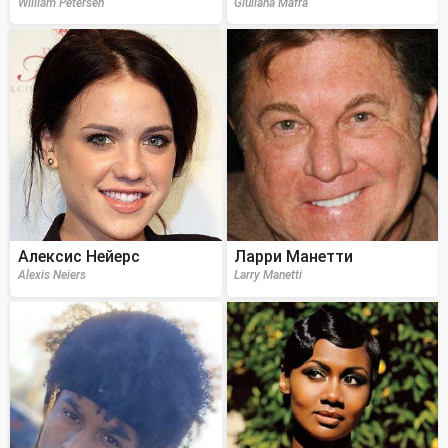
William Petersen
Giuliana Mafra
Алексис Нейерс
Ларри Манетти
Alexis Neiers
Larry Manetti